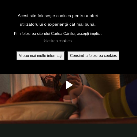
Return to Content
Acest site folosește cookies pentru a oferi
utilizatorului o experiență cât mai bună.
peră
Prin folosirea site-ului Cartea Cărților, accepți implicit
folosirea cookies.
ade
Vreau mai multe informații
Consimt la folosirea cookies
ri
ră DVD - Sezoane 1-4
ția mobilă
ifică-te
ide cont