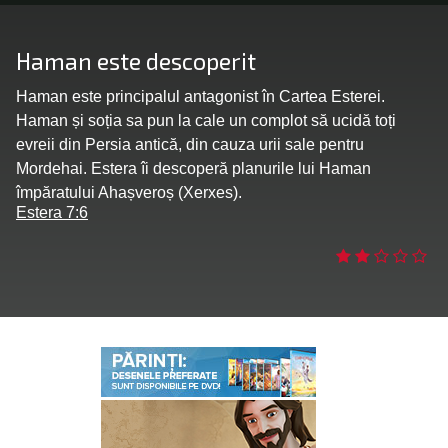
bă limba
Haman este descoperit
Haman este principalul antagonist în Cartea Esterei.
Haman și soția sa pun la cale un complot să ucidă toți
evreii din Persia antică, din cauza urii sale pentru
Mordehai. Estera îi descoperă planurile lui Haman
împăratului Ahașveroș (Xerxes).
Estera 7:6