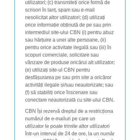
utilizatori; (c) transmiteți orice formă de
scrisori în lanț, spam sau e-mail
nesolicitat altor utilizatori; (d) utilizați
orice informație obținută de pe sau prin
intermediul site-ului CBN (i) pentru abuz
sau hărțuire a unei alte persoane, (ii)
pentru orice activitate ilegală sau (iii) în
scopuri comerciale, solicitare sau
vânzare de produse oricărui alt utilizator;
(e) utilizați site-ul CBN pentru
desfășurarea pe sau prin site a oricăror
activități ilegale și/sau neautorizate; sau
(f) să stabiliți orice înscenare sau
conectare neautorizată cu site-ului CBN.
CBN își rezervă dreptul de a restricționa
numărul de e-mailuri pe care un
utilizator le poate trimite altor utilizatori
într-un interval de 24 de ore, la un număr