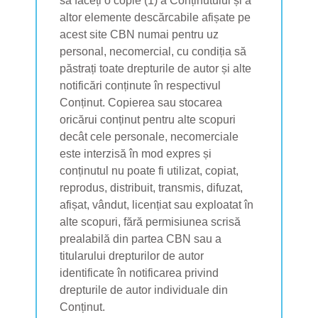
să faceți o copie (1) a Conținutului și a
altor elemente descărcabile afișate pe
acest site CBN numai pentru uz
personal, necomercial, cu condiția să
păstrați toate drepturile de autor și alte
notificări conținute în respectivul
Conținut. Copierea sau stocarea
oricărui conținut pentru alte scopuri
decât cele personale, necomerciale
este interzisă în mod expres și
conținutul nu poate fi utilizat, copiat,
reprodus, distribuit, transmis, difuzat,
afișat, vândut, licențiat sau exploatat în
alte scopuri, fără permisiunea scrisă
prealabilă din partea CBN sau a
titularului drepturilor de autor
identificate în notificarea privind
drepturile de autor individuale din
Conținut.