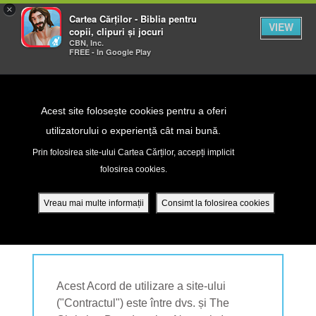
×
Cartea Cărților - Biblia pentru
VIEW
copii, clipuri și jocuri
CBN, Inc.
FREE - In Google Play
Return to Content
Acest site folosește cookies pentru a oferi
utilizatorului o experiență cât mai bună.
TERMS OF USE
peră
Prin folosirea site-ului Cartea Cărților, accepți implicit
folosirea cookies.
ade
Vreau mai multe informații
Consimt la folosirea cookies
ACORD DE UTILIZARE A SITE-ULUI
ri
ră DVD - Sezoane 1-4
Acest Acord de utilizare a site-ului
("Contractul") este între dvs. și The
ția mobilă