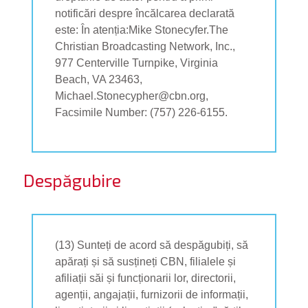
notificări despre încălcarea declarată
este: În atenția:Mike Stonecyfer.The
Christian Broadcasting Network, Inc.,
977 Centerville Turnpike, Virginia
Beach, VA 23463,
Michael.Stonecypher@cbn.org,
Facsimile Number: (757) 226-6155.
Despăgubire
(13) Sunteți de acord să despăgubiți, să
apărați și să susțineți CBN, filialele și
afiliații săi și funcționarii lor, directorii,
agenții, angajații, furnizorii de informații,