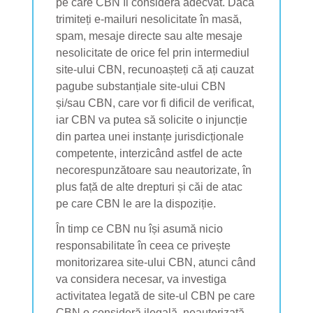
pe care CBN îl consideră adecvat. Dacă
trimiteți e-mailuri nesolicitate în masă,
spam, mesaje directe sau alte mesaje
nesolicitate de orice fel prin intermediul
site-ului CBN, recunoașteți că ați cauzat
pagube substanțiale site-ului CBN
și/sau CBN, care vor fi dificil de verificat,
iar CBN va putea să solicite o injuncție
din partea unei instanțe jurisdicționale
competente, interzicând astfel de acte
necorespunzătoare sau neautorizate, în
plus față de alte drepturi și căi de atac
pe care CBN le are la dispoziție.
În timp ce CBN nu își asumă nicio
responsabilitate în ceea ce privește
monitorizarea site-ului CBN, atunci când
va considera necesar, va investiga
activitatea legată de site-ul CBN pe care
CBN o consideră ilegală, neautorizată