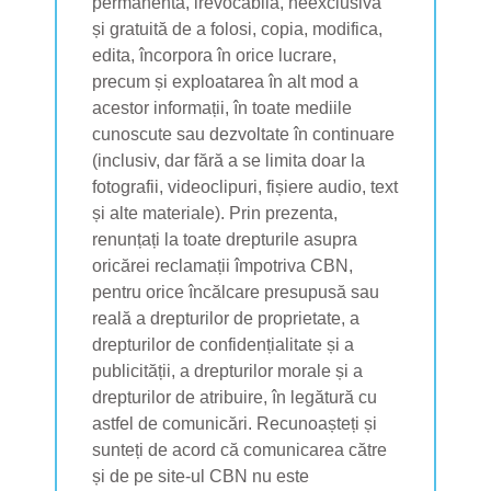
permanentă, irevocabilă, neexclusivă
și gratuită de a folosi, copia, modifica,
edita, încorpora în orice lucrare,
precum și exploatarea în alt mod a
acestor informații, în toate mediile
cunoscute sau dezvoltate în continuare
(inclusiv, dar fără a se limita doar la
fotografii, videoclipuri, fișiere audio, text
și alte materiale). Prin prezenta,
renunțați la toate drepturile asupra
oricărei reclamații împotriva CBN,
pentru orice încălcare presupusă sau
reală a drepturilor de proprietate, a
drepturilor de confidențialitate și a
publicității, a drepturilor morale și a
drepturilor de atribuire, în legătură cu
astfel de comunicări. Recunoașteți și
sunteți de acord că comunicarea către
și de pe site-ul CBN nu este