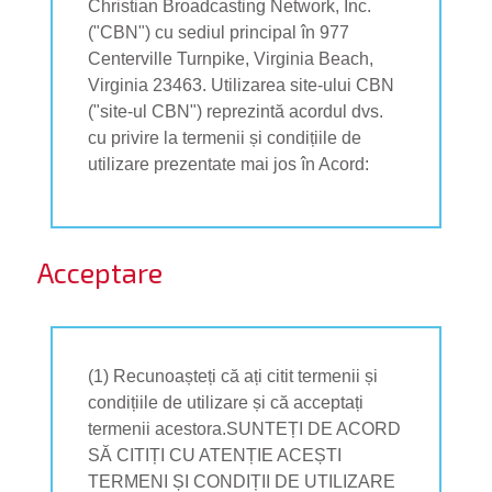
Christian Broadcasting Network, Inc.
("CBN") cu sediul principal în 977
ifică-te
Centerville Turnpike, Virginia Beach,
Virginia 23463. Utilizarea site-ului CBN
ide cont
("site-ul CBN") reprezintă acordul dvs.
bă limba
cu privire la termenii și condițiile de
utilizare prezentate mai jos în Acord:
Acceptare
(1) Recunoașteți că ați citit termenii și
condițiile de utilizare și că acceptați
termenii acestora.SUNTEȚI DE ACORD
SĂ CITIȚI CU ATENȚIE ACEȘTI
TERMENI ȘI CONDIȚII DE UTILIZARE