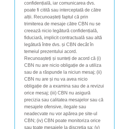
confidențială, iar comunicarea dvs.
poate fi citită sau interceptată de către
alții. Recunoașteți faptul că prin
trimiterea de mesaje către CBN nu se
creează nicio legătură confidențială,
fiduciară, implicit contractuală sau altă
legătură între dvs. și CBN decât în ​​
temeiul prezentului acord.
Recunoașteți și sunteți de acord că (i)
CBN nu are nicio obligație de a utiliza
sau de a răspunde la niciun mesaj; (ii)
CBN nu are și nu va avea nicio
obligație de a examina sau de a revizui
orice mesaj; (iii) CBN nu asigură
precizia sau calitatea mesajelor sau că
mesajele ofensive, ilegale sau
neadecvate nu vor apărea pe site-ul
CBN; (iv) CBN poate monitoriza orice
sau toate mesajele la discreția sa; (v)