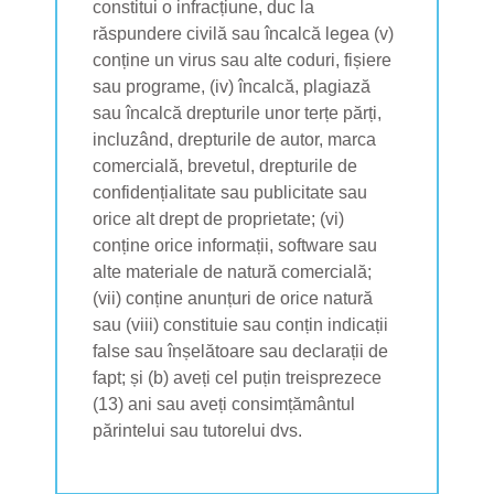
constitui o infracțiune, duc la
răspundere civilă sau încalcă legea (v)
conține un virus sau alte coduri, fișiere
sau programe, (iv) încalcă, plagiază
sau încalcă drepturile unor terțe părți,
incluzând, drepturile de autor, marca
comercială, brevetul, drepturile de
confidențialitate sau publicitate sau
orice alt drept de proprietate; (vi)
conține orice informații, software sau
alte materiale de natură comercială;
(vii) conține anunțuri de orice natură
sau (viii) constituie sau conțin indicații
false sau înșelătoare sau declarații de
fapt; și (b) aveți cel puțin treisprezece
(13) ani sau aveți consimțământul
părintelui sau tutorelui dvs.