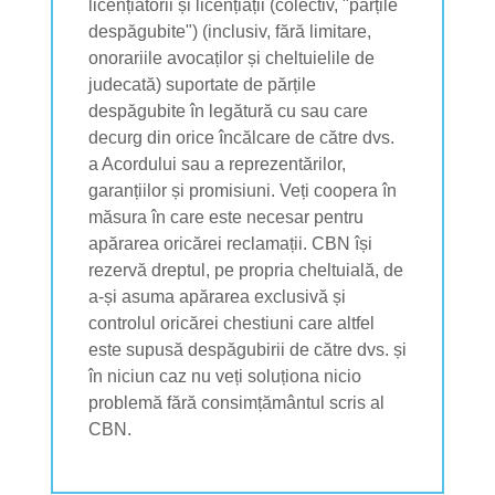
licențiatorii și licențiații (colectiv, "părțile
despăgubite") (inclusiv, fără limitare,
onorariile avocaților și cheltuielile de
judecată) suportate de părțile
despăgubite în legătură cu sau care
decurg din orice încălcare de către dvs.
a Acordului sau a reprezentărilor,
garanțiilor și promisiuni. Veți coopera în
măsura în care este necesar pentru
apărarea oricărei reclamații. CBN își
rezervă dreptul, pe propria cheltuială, de
a-și asuma apărarea exclusivă și
controlul oricărei chestiuni care altfel
este supusă despăgubirii de către dvs. și
în niciun caz nu veți soluționa nicio
problemă fără consimțământul scris al
CBN.