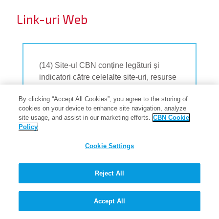
Link-uri Web
(14) Site-ul CBN conține legături și
indicatori către celelalte site-uri, resurse
și sponsori ale site-ului CBN. Link-urile
By clicking “Accept All Cookies”, you agree to the storing of
către și de pe site-ul CBN către alte site-
cookies on your device to enhance site navigation, analyze
uri terțe, întreținute de terți, nu constituie
site usage, and assist in our marketing efforts.
CBN Cookie
o aprobare a CBN sau a oricărei filiale
Policy
sau afiliate a unor resurse terțe sau a
Cookie Settings
conținutului acestora. CBN nu își asumă
responsabilitatea pentru conținutul din
materialele terților furnizate prin
Reject All
intermediul link-urilor de pe site-ul CBN.
Accept All