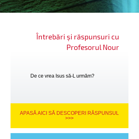
ifică-te
ide cont
Întrebări și răspunsuri cu
bă limba
Profesorul Nour
De ce vrea Isus să-L urmăm?
APASĂ AICI SĂ DESCOPERI RĂSPUNSUL
>>>