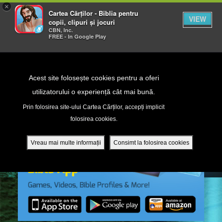
×
Cartea Cărților - Biblia pentru
VIEW
copii, clipuri și jocuri
CBN, Inc.
FREE - In Google Play
Return to Content
Acest site folosește cookies pentru a oferi
utilizatorului o experiență cât mai bună.
peră
Prin folosirea site-ului Cartea Cărților, accepți implicit
folosirea cookies.
ade
Vreau mai multe informații
Consimt la folosirea cookies
ri
ră DVD - Sezoane 1-4
ția mobilă