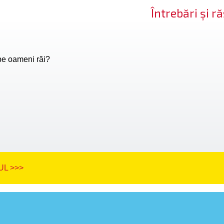
Întrebări și 
 pe oameni răi?
L >>>