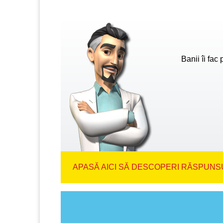
Banii îi fac
APASĂ AICI SĂ DESCOPERI RĂSPUNSU