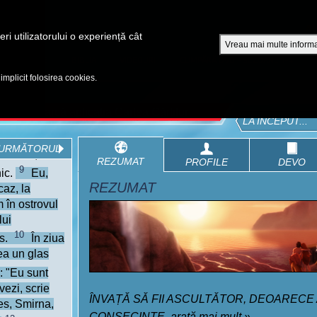
A
ri utilizatorului o experiență cât
Vreau mai multe informa
EPISOADE
BIBLIA
VIDEOURI
CUMPĂRĂ DVD - SEZOANE 1-4
 implicit folosirea cookies.