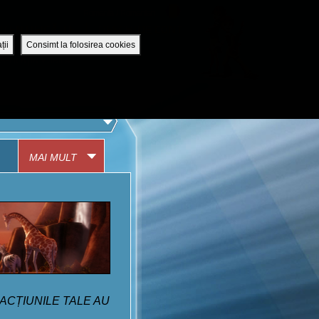
Romania / Romanian
UTENTIFICĂ-TE
DESCHIDE CONT
ții
Consimt la folosirea cookies
APLICAȚIA MOBILĂ