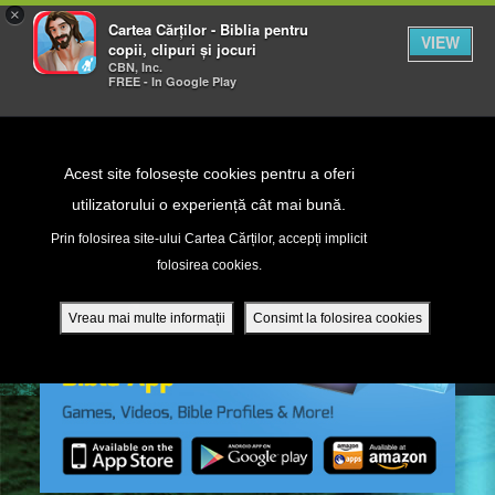
×
Cartea Cărților - Biblia pentru
VIEW
copii, clipuri și jocuri
CBN, Inc.
FREE - In Google Play
Return to Content
Acest site folosește cookies pentru a oferi
utilizatorului o experiență cât mai bună.
peră
Prin folosirea site-ului Cartea Cărților, accepți implicit
folosirea cookies.
ade
Vreau mai multe informații
Consimt la folosirea cookies
ri
ră DVD - Sezoane 1-4
ția mobilă