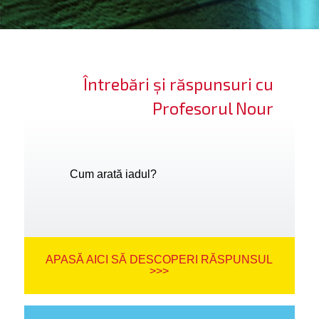
ifică-te
ide cont
Întrebări și răspunsuri cu
bă limba
Profesorul Nour
Cum arată iadul?
APASĂ AICI SĂ DESCOPERI RĂSPUNSUL
>>>