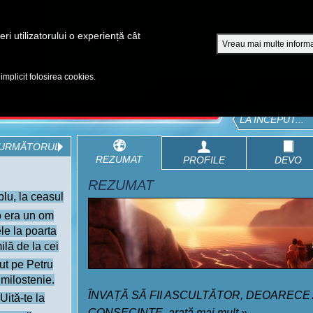
A
ri utilizatorului o experiență cât
Vreau mai multe informa
EPISOADE
BIBLIA
VIDEOURI
CUMPĂRĂ DVD - SEZOANE 1-4
 implicit folosirea cookies.