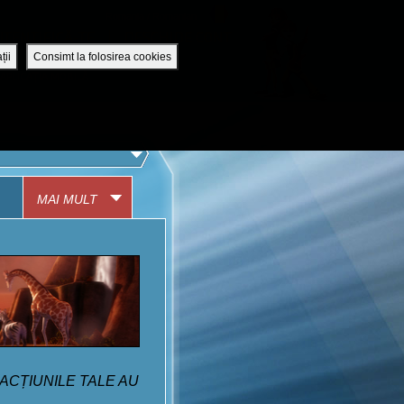
Romania / Romanian
UTENTIFICĂ-TE
DESCHIDE CONT
ții
Consimt la folosirea cookies
APLICAȚIA MOBILĂ