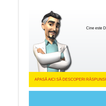
Cine este D
APASĂ AICI SĂ DESCOPERI RĂSPUNSU