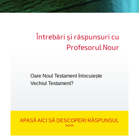
ifică-te
ide cont
Întrebări și răspunsuri cu
bă limba
Profesorul Nour
Oare Noul Testament înlocuiește
Vechiul Testament?
APASĂ AICI SĂ DESCOPERI RĂSPUNSUL
>>>