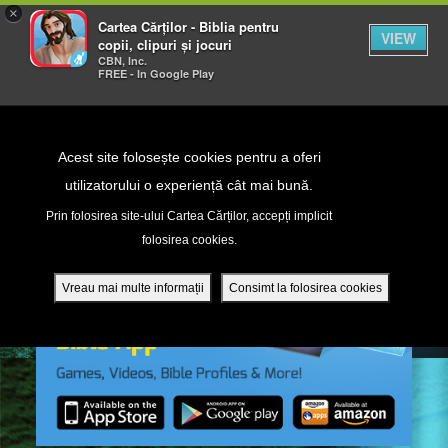
×
Cartea Cărților - Biblia pentru
VIEW
copii, clipuri și jocuri
CBN, Inc.
FREE - In Google Play
Return to Content
Acest site folosește cookies pentru a oferi
utilizatorului o experiență cât mai bună.
peră
Prin folosirea site-ului Cartea Cărților, accepți implicit
folosirea cookies.
ade
Vreau mai multe informații
Consimt la folosirea cookies
ri
ră DVD - Sezoane 1-4
ția mobilă