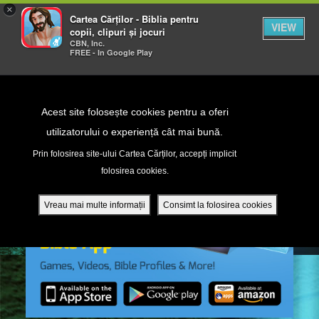
×
Cartea Cărților - Biblia pentru
VIEW
copii, clipuri și jocuri
CBN, Inc.
FREE - In Google Play
Return to Content
Acest site folosește cookies pentru a oferi
utilizatorului o experiență cât mai bună.
peră
Prin folosirea site-ului Cartea Cărților, accepți implicit
folosirea cookies.
ade
Vreau mai multe informații
Consimt la folosirea cookies
ri
ră DVD - Sezoane 1-4
ția mobilă