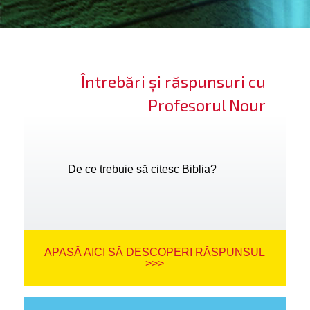
ifică-te
ide cont
Întrebări și răspunsuri cu
bă limba
Profesorul Nour
De ce trebuie să citesc Biblia?
APASĂ AICI SĂ DESCOPERI RĂSPUNSUL
>>>