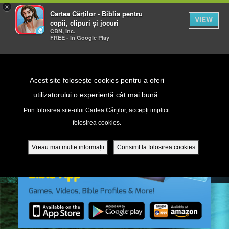
×
Cartea Cărților - Biblia pentru
VIEW
copii, clipuri și jocuri
CBN, Inc.
FREE - In Google Play
Return to Content
Acest site folosește cookies pentru a oferi
utilizatorului o experiență cât mai bună.
peră
Prin folosirea site-ului Cartea Cărților, accepți implicit
folosirea cookies.
ade
Vreau mai multe informații
Consimt la folosirea cookies
ri
ră DVD - Sezoane 1-4
ția mobilă