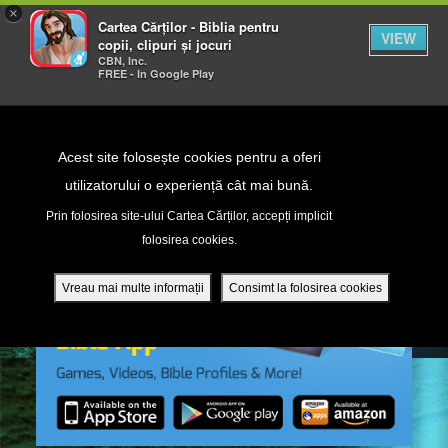
×
Cartea Cărților - Biblia pentru
VIEW
copii, clipuri și jocuri
CBN, Inc.
FREE - In Google Play
Return to Content
Acest site folosește cookies pentru a oferi
utilizatorului o experiență cât mai bună.
peră
Prin folosirea site-ului Cartea Cărților, accepți implicit
folosirea cookies.
ade
Vreau mai multe informații
Consimt la folosirea cookies
ri
ră DVD - Sezoane 1-4
ția mobilă