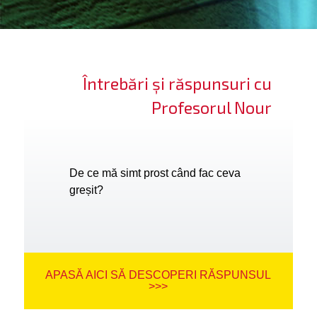
ifică-te
ide cont
Întrebări și răspunsuri cu
bă limba
Profesorul Nour
De ce mă simt prost când fac ceva
greșit?
APASĂ AICI SĂ DESCOPERI RĂSPUNSUL
>>>