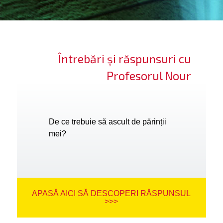
ifică-te
ide cont
Întrebări și răspunsuri cu
bă limba
Profesorul Nour
De ce trebuie să ascult de părinții
mei?
APASĂ AICI SĂ DESCOPERI RĂSPUNSUL
>>>