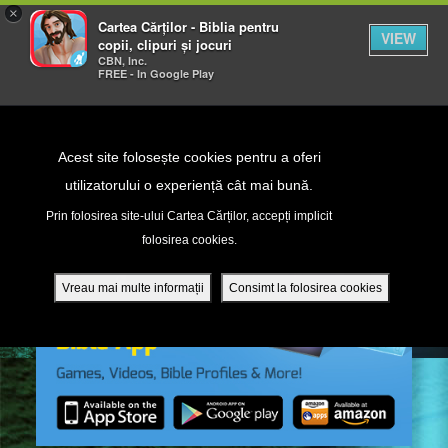
×
Cartea Cărților - Biblia pentru
VIEW
copii, clipuri și jocuri
CBN, Inc.
FREE - In Google Play
Return to Content
Acest site folosește cookies pentru a oferi
utilizatorului o experiență cât mai bună.
peră
Prin folosirea site-ului Cartea Cărților, accepți implicit
folosirea cookies.
ade
Vreau mai multe informații
Consimt la folosirea cookies
ri
ră DVD - Sezoane 1-4
ția mobilă