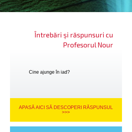
ifică-te
ide cont
Întrebări și răspunsuri cu
bă limba
Profesorul Nour
Cine ajunge în iad?
APASĂ AICI SĂ DESCOPERI RĂSPUNSUL
>>>