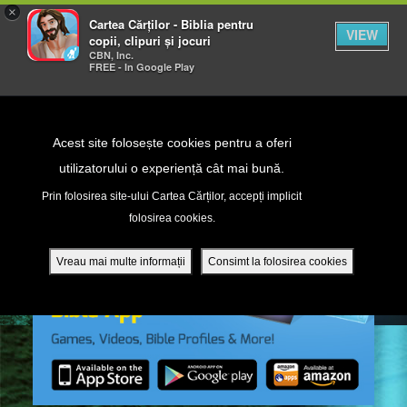
×
Cartea Cărților - Biblia pentru
VIEW
copii, clipuri și jocuri
CBN, Inc.
FREE - In Google Play
Return to Content
Acest site folosește cookies pentru a oferi
utilizatorului o experiență cât mai bună.
peră
Prin folosirea site-ului Cartea Cărților, accepți implicit
folosirea cookies.
ade
Vreau mai multe informații
Consimt la folosirea cookies
ri
ră DVD - Sezoane 1-4
ția mobilă