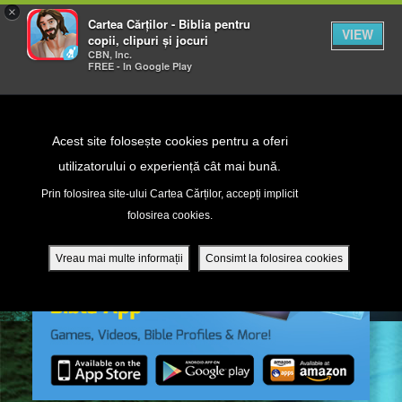
×
Cartea Cărților - Biblia pentru
VIEW
copii, clipuri și jocuri
CBN, Inc.
FREE - In Google Play
Return to Content
Acest site folosește cookies pentru a oferi
utilizatorului o experiență cât mai bună.
peră
Prin folosirea site-ului Cartea Cărților, accepți implicit
folosirea cookies.
ade
Vreau mai multe informații
Consimt la folosirea cookies
ri
ră DVD - Sezoane 1-4
ția mobilă