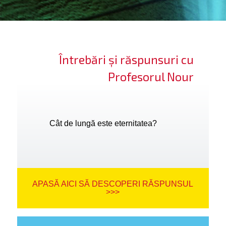
ifică-te
ide cont
Întrebări și răspunsuri cu
bă limba
Profesorul Nour
Cât de lungă este eternitatea?
APASĂ AICI SĂ DESCOPERI RĂSPUNSUL
>>>