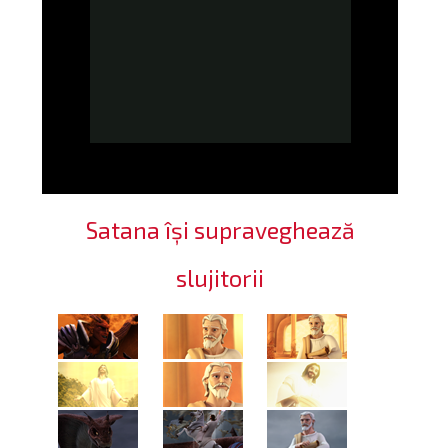
Satana își supraveghează
slujitorii