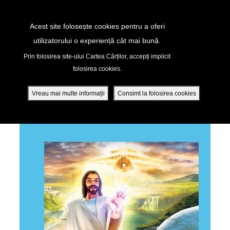
Return to Content
Acest site folosește cookies pentru a oferi
utilizatorului o experiență cât mai bună.
APOCALIPSA: BĂTĂLIA FINALĂ!
peră
Prin folosirea site-ului Cartea Cărților, accepți implicit
folosirea cookies.
ade
Vreau mai multe informații
Consimt la folosirea cookies
ÎNAPOI LA TOATE EPISOADELE
ri
ră DVD - Sezoane 1-4
ția mobilă
ifică-te
ide cont