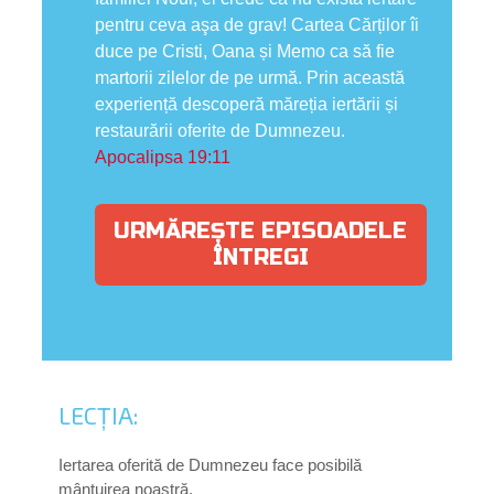
pentru ceva aşa de grav! Cartea Cărților îi
duce pe Cristi, Oana și Memo ca să fie
martorii zilelor de pe urmă. Prin această
experiență descoperă măreția iertării și
restaurării oferite de Dumnezeu.
Apocalipsa 19:11
URMĂREȘTE EPISOADELE
ÎNTREGI
LECȚIA:
Iertarea oferită de Dumnezeu face posibilă
mântuirea noastră.