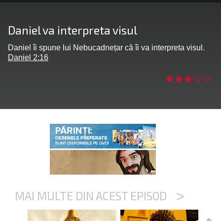
bă limba
Daniel va interpreta visul
Daniel îi spune lui Nebucadnețar că îi va interpreta visul.
Daniel 2:16
>
MAI MULTE DIN ACEST EPISOD