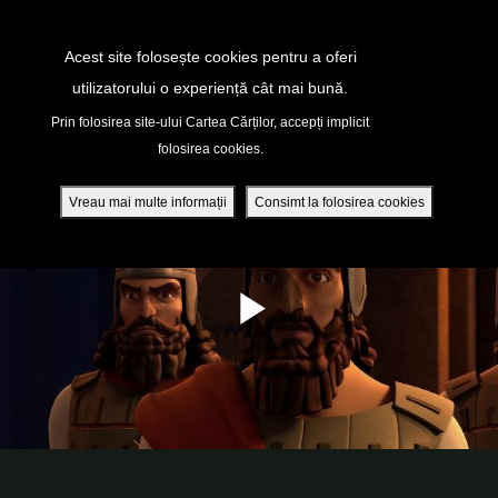
Return to Content
Acest site folosește cookies pentru a oferi
utilizatorului o experiență cât mai bună.
peră
Prin folosirea site-ului Cartea Cărților, accepți implicit
folosirea cookies.
ade
Vreau mai multe informații
Consimt la folosirea cookies
ri
ră DVD - Sezoane 1-4
ția mobilă
ifică-te
ide cont