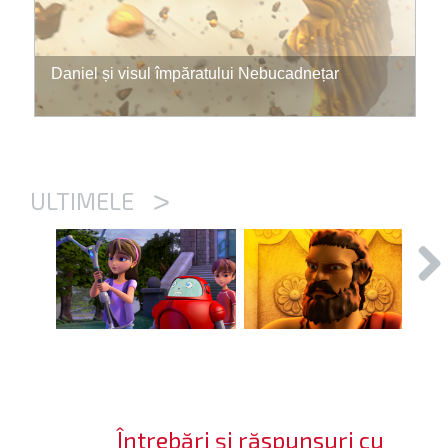
Daniel și visul împăratului Nebucadnețar
>
ULTIMELE
Întrebări și răspunsuri cu