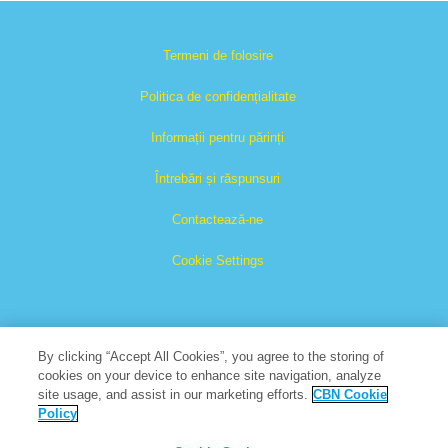
Termeni de folosire
Politica de confidențialitate
Informații pentru părinți
Întrebări și răspunsuri
Contactează-ne
Cookie Settings
By clicking “Accept All Cookies”, you agree to the storing of
cookies on your device to enhance site navigation, analyze
site usage, and assist in our marketing efforts.
CBN Cookie
Cartea Cărților este o marcă înregistrată a The Christian
Policy
Broadcasting Network, Inc.