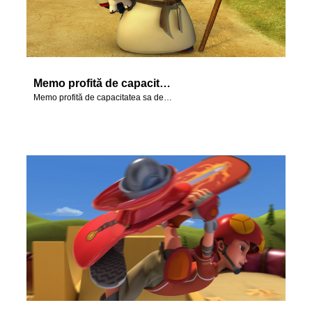
Memo profită de capacitatea sa de a-și schimba înfățișarea și se transformă într-un păstor
Memo profită de capacitatea sa de a-și schimba înfățișarea și se transformă într-un păstor