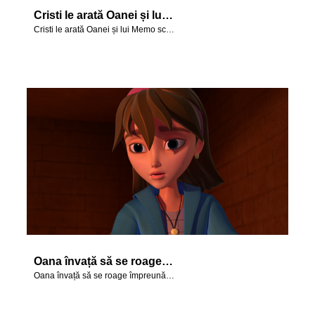
Cristi le arată Oanei și lui Memo schemele grozave pe care le poate face cu skateboardul.
Cristi le arată Oanei și lui Memo schemele grozave pe care le poate face cu skateboardul.
Oana învață să se roage împreună cu Daniel.
Oana învață să se roage împreună cu Daniel.