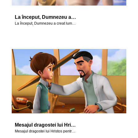
La început, Dumnezeu a creat lumea să ne bucurăm de ea și să avem grijă de ea. Dar căderea în păcat ne-a separat de Dumnezeu și de starea perfectă în care El a creat lucrurile. Dar este o veste bună: Dumnezeu și-a trimis singurul fiu, Isus, să repare relația noastră cu El.
La început, Dumnezeu a creat lumea să ne bucurăm de ea și să avem grijă de ea. Dar căderea în păcat ne-a separat de Dumnezeu și de starea perfectă în care El a creat lucrurile. Dar este o veste bună: Dumnezeu și-a trimis singurul fiu, Isus, să repare relația noastră cu El.
Mesajul dragostei lui Hristos pentru noi prezentat prin scene din episodul ''La început.''
Mesajul dragostei lui Hristos pentru noi prezentat prin scene din episodul ''La început.''