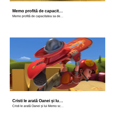
Memo profită de capacitatea sa de a-și schimba înfățișarea și se transformă într-un păstor
Memo profită de capacitatea sa de a-și schimba înfățișarea și se transformă într-un păstor
Cristi le arată Oanei și lui Memo schemele grozave pe care le poate face cu skateboardul.
Cristi le arată Oanei și lui Memo schemele grozave pe care le poate face cu skateboardul.