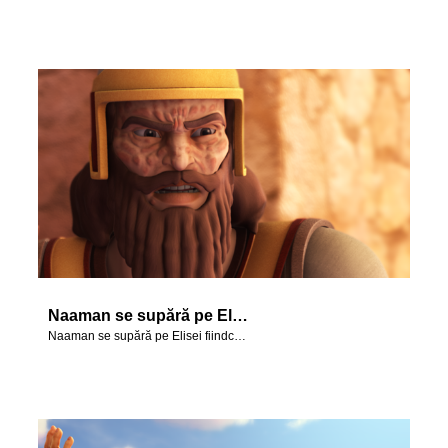
Naaman se supără pe Elisei fiindcă nu a venit personal la el.
Naaman se supără pe Elisei fiindcă nu a venit personal la el.