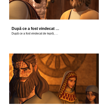
După ce a fost vindecat de lepră, Naaman se întoarce ca să-i mulțumească lui Elisei.
După ce a fost vindecat de lepră, Naaman se întoarce ca să-i mulțumească lui Elisei.