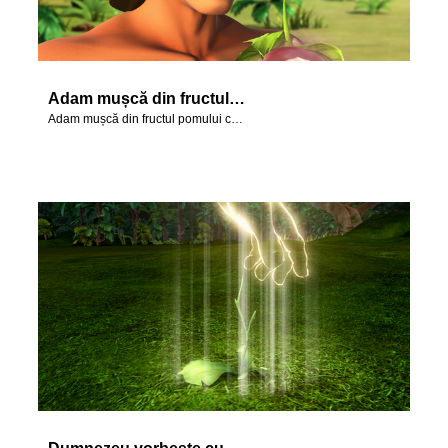
Adam mușcă din fructul pomului cunoștinței binelui și răului.
Adam mușcă din fructul pomului cunoștinței binelui și răului.