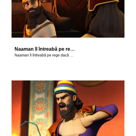
Naaman îl întreabă pe rege dacă poate merge să-l viziteze pe Elisei.
Naaman îl întreabă pe rege dacă poate merge să-l viziteze pe Elisei.