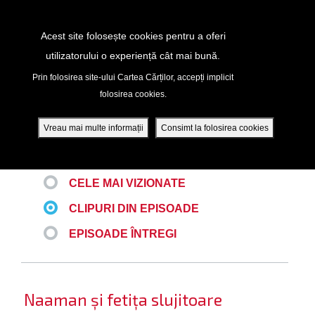
Return to Content
Acest site folosește cookies pentru a oferi
utilizatorului o experiență cât mai bună.
TOATE VIDEOURILE
peră
Prin folosirea site-ului Cartea Cărților, accepți implicit
folosirea cookies.
ade
Vreau mai multe informații
Consimt la folosirea cookies
ULTIMELE
ri
CELE MAI VIZIONATE
ră DVD - Sezoane 1-4
CLIPURI DIN EPISOADE
ția mobilă
EPISOADE ÎNTREGI
ifică-te
ide cont
Naaman și fetița slujitoare