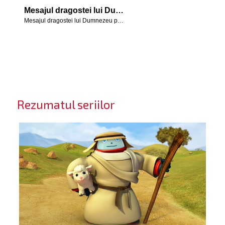
Mesajul dragostei lui Dumnezeu pentru noi prezentat prin secvențe din episodul "Naaman și fetița slujitoare".
Mesajul dragostei lui Dumnezeu pentru noi prezentat prin secvențe din episodul "Naaman și fetița slujitoare".
Rezumatul seriilor