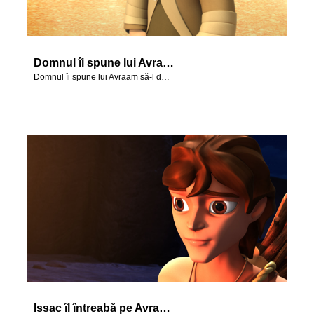
Domnul îi spune lui Avraam să-l ducă pe fiul său în țara Moria.
Domnul îi spune lui Avraam să-l ducă pe fiul său în țara Moria.
Issac îl întreabă pe Avraam unde este mielul pentru arderea de tot.