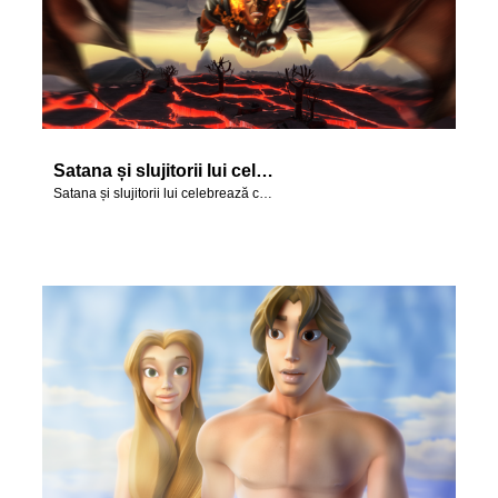
Satana și slujitorii lui celebrează căderea în păcat a lui Adam și Eva în Eden.
Satana și slujitorii lui celebrează căderea în păcat a lui Adam și Eva în Eden.