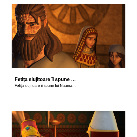
bă limba
Fetița slujitoare îi spune lui Naaman despre Elisei.
Fetița slujitoare îi spune lui Naaman despre Elisei.