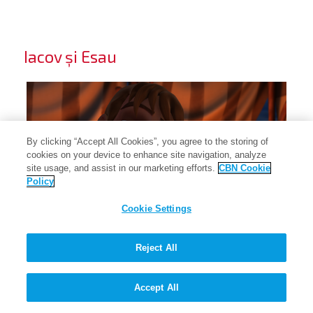
Iacov și Esau
By clicking “Accept All Cookies”, you agree to the storing of
cookies on your device to enhance site navigation, analyze
site usage, and assist in our marketing efforts.
CBN Cookie
Policy
Cookie Settings
Reject All
Esau își vinde dreptul de întâi născut pentru supa de linte a lui Iacov.
Esau își vinde dreptul de întâi născut pentru supa de linte a lui Iacov.
Accept All