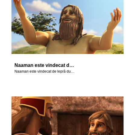
Naaman este vindecat de lepră după ce a urmat instrucțiunile lui Elisei.
Naaman este vindecat de lepră după ce a urmat instrucțiunile lui Elisei.