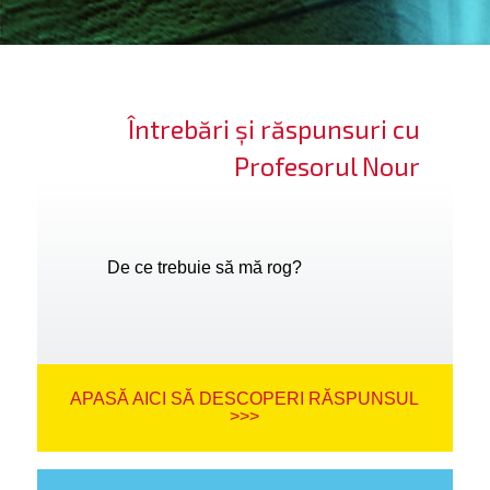
ifică-te
ide cont
Întrebări și răspunsuri cu
bă limba
Profesorul Nour
De ce trebuie să mă rog?
APASĂ AICI SĂ DESCOPERI RĂSPUNSUL
>>>