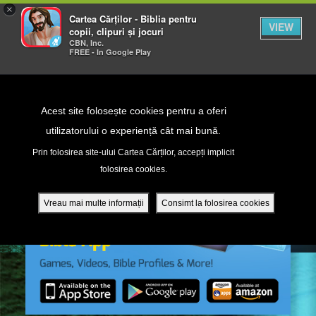
×
Cartea Cărților - Biblia pentru
VIEW
copii, clipuri și jocuri
CBN, Inc.
FREE - In Google Play
Return to Content
Acest site folosește cookies pentru a oferi
utilizatorului o experiență cât mai bună.
peră
Prin folosirea site-ului Cartea Cărților, accepți implicit
folosirea cookies.
ade
Vreau mai multe informații
Consimt la folosirea cookies
ri
ră DVD - Sezoane 1-4
ția mobilă