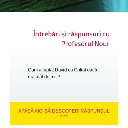
ifică-te
ide cont
Întrebări și răspunsuri cu
bă limba
Profesorul Nour
Cum a luptat David cu Goliat dacă
era atât de mic?
APASĂ AICI SĂ DESCOPERI RĂSPUNSUL
>>>