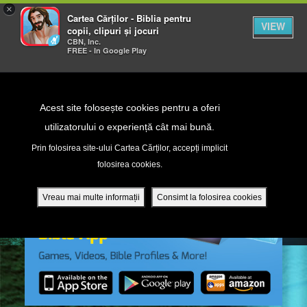
×
Cartea Cărților - Biblia pentru
VIEW
copii, clipuri și jocuri
CBN, Inc.
FREE - In Google Play
Return to Content
Acest site folosește cookies pentru a oferi
utilizatorului o experiență cât mai bună.
peră
Prin folosirea site-ului Cartea Cărților, accepți implicit
folosirea cookies.
ade
Vreau mai multe informații
Consimt la folosirea cookies
ri
ră DVD - Sezoane 1-4
ția mobilă