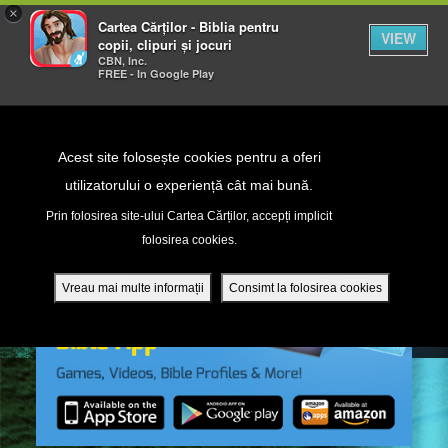
×
Cartea Cărților - Biblia pentru
VIEW
copii, clipuri și jocuri
CBN, Inc.
FREE - In Google Play
Return to Content
Acest site folosește cookies pentru a oferi
utilizatorului o experiență cât mai bună.
peră
Prin folosirea site-ului Cartea Cărților, accepți implicit
folosirea cookies.
ade
Vreau mai multe informații
Consimt la folosirea cookies
ri
ră DVD - Sezoane 1-4
ția mobilă