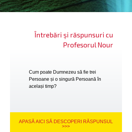
ifică-te
ide cont
Întrebări și răspunsuri cu
bă limba
Profesorul Nour
Cum poate Dumnezeu să fie trei
Persoane și o singură Persoană în
același timp?
APASĂ AICI SĂ DESCOPERI RĂSPUNSUL
>>>