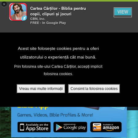
×
Cartea Cărților - Biblia pentru
VIEW
copii, clipuri și jocuri
CBN, Inc.
FREE - In Google Play
Return to Content
Acest site folosește cookies pentru a oferi
utilizatorului o experiență cât mai bună.
peră
Prin folosirea site-ului Cartea Cărților, accepți implicit
folosirea cookies.
ade
Vreau mai multe informații
Consimt la folosirea cookies
ri
ră DVD - Sezoane 1-4
ția mobilă