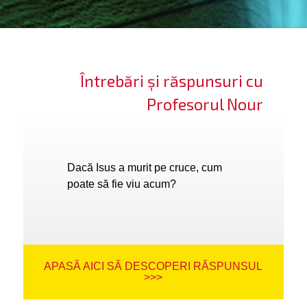
ifică-te
ide cont
Întrebări și răspunsuri cu
bă limba
Profesorul Nour
Dacă Isus a murit pe cruce, cum
poate să fie viu acum?
APASĂ AICI SĂ DESCOPERI RĂSPUNSUL
>>>