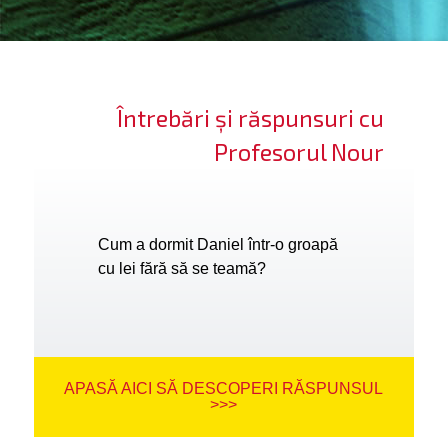
ifică-te
ide cont
Întrebări și răspunsuri cu
bă limba
Profesorul Nour
Cum a dormit Daniel într-o groapă
cu lei fără să se teamă?
APASĂ AICI SĂ DESCOPERI RĂSPUNSUL
>>>