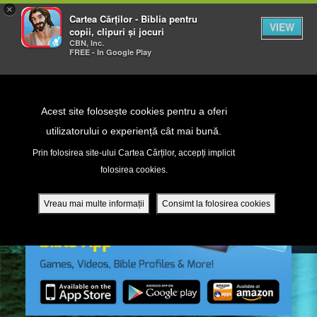
×
Cartea Cărților - Biblia pentru
VIEW
copii, clipuri și jocuri
CBN, Inc.
FREE - In Google Play
Return to Content
Acest site folosește cookies pentru a oferi
utilizatorului o experiență cât mai bună.
peră
Prin folosirea site-ului Cartea Cărților, accepți implicit
folosirea cookies.
ade
Vreau mai multe informații
Consimt la folosirea cookies
ri
ră DVD - Sezoane 1-4
ția mobilă