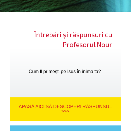
ifică-te
ide cont
Întrebări și răspunsuri cu
bă limba
Profesorul Nour
Cum Îl primești pe Isus în inima ta?
APASĂ AICI SĂ DESCOPERI RĂSPUNSUL
>>>