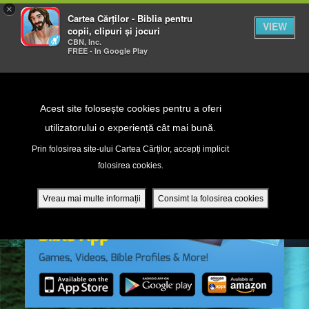
×
Cartea Cărților - Biblia pentru
VIEW
copii, clipuri și jocuri
CBN, Inc.
FREE - In Google Play
Return to Content
Acest site folosește cookies pentru a oferi
utilizatorului o experiență cât mai bună.
peră
Prin folosirea site-ului Cartea Cărților, accepți implicit
folosirea cookies.
ade
Vreau mai multe informații
Consimt la folosirea cookies
ri
ră DVD - Sezoane 1-4
ția mobilă