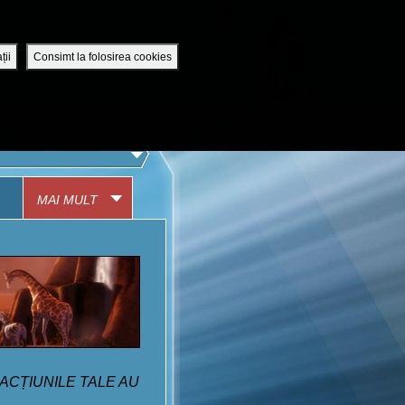
Romania / Romanian
UTENTIFICĂ-TE
DESCHIDE CONT
ții
Consimt la folosirea cookies
APLICAȚIA MOBILĂ