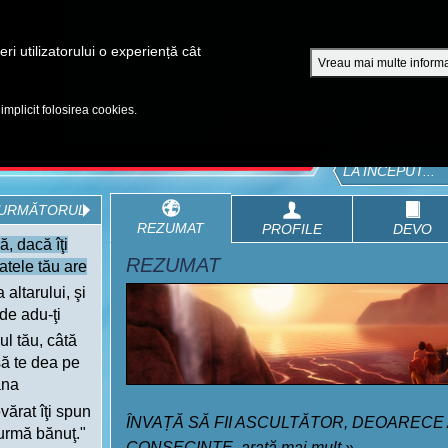
A
ri utilizatorului o experiență cât
Vreau mai multe informa
EPISOADE
BIBLIA
VIDEOURI
CUMPĂRĂ DVD - SEZOANE 1-4
 implicit folosirea cookies.