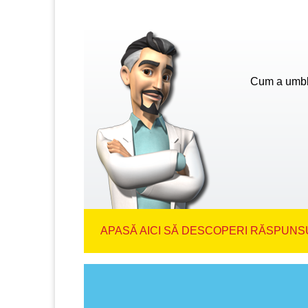
Cum a umbl
APASĂ AICI SĂ DESCOPERI RĂSPUNSU