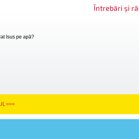
Întrebări și 
at Isus pe apă?
L >>>