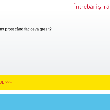
Întrebări și 
mt prost când fac ceva greșit?
L >>>