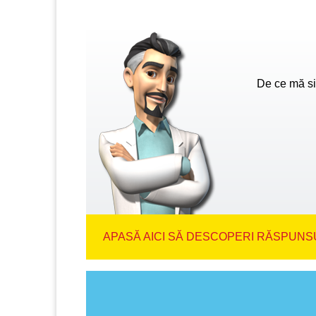
De ce mă si
APASĂ AICI SĂ DESCOPERI RĂSPUNSU