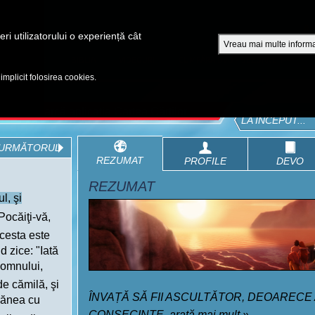
A
ri utilizatorului o experiență cât
Vreau mai multe informa
EPISOADE
BIBLIA
VIDEOURI
CUMPĂRĂ DVD - SEZOANE 1-4
 implicit folosirea cookies.