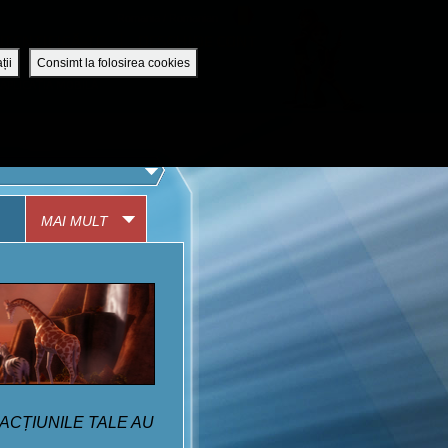
Romania / Romanian
UTENTIFICĂ-TE
DESCHIDE CONT
ții
Consimt la folosirea cookies
APLICAȚIA MOBILĂ