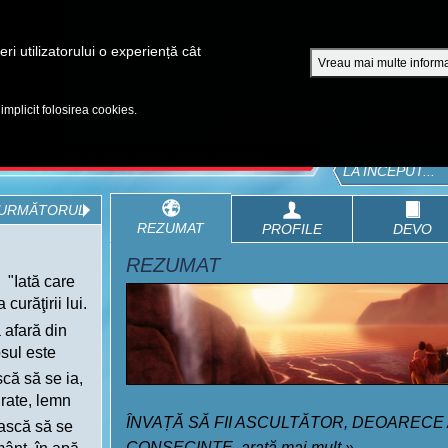
A
ri utilizatorului o experiență cât
Vreau mai multe informa
EPISOADE
BIBLIA
VIDEOURI
CUMPĂRĂ DVD - SEZOANE 1-4
 implicit folosirea cookies.