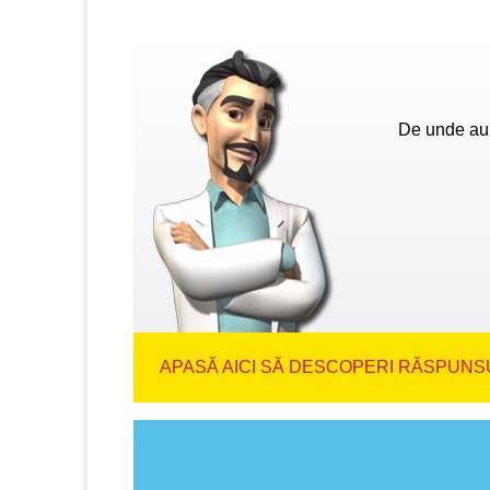
De unde au 
APASĂ AICI SĂ DESCOPERI RĂSPUNSU