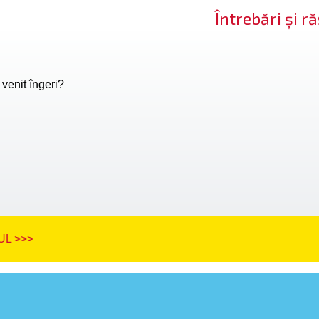
Întrebări și 
venit îngeri?
L >>>