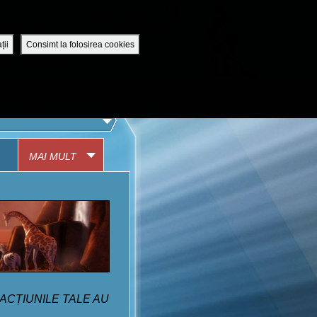
Romania / Romanian
UTENTIFICĂ-TE
DESCHIDE CONT
ții
Consimt la folosirea cookies
APLICAȚIA MOBILĂ