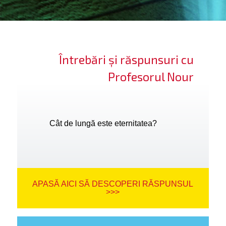
ifică-te
ide cont
Întrebări și răspunsuri cu
bă limba
Profesorul Nour
Cât de lungă este eternitatea?
APASĂ AICI SĂ DESCOPERI RĂSPUNSUL
>>>