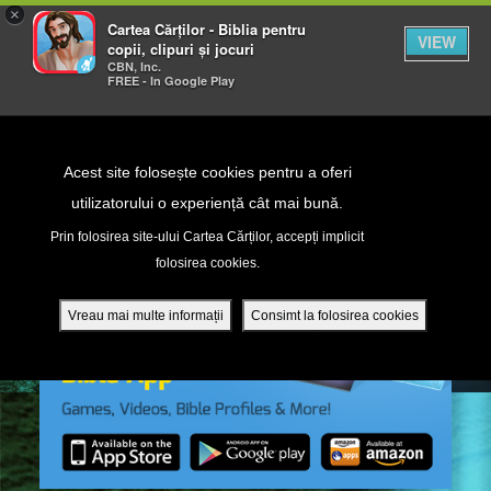
×
Cartea Cărților - Biblia pentru
VIEW
copii, clipuri și jocuri
CBN, Inc.
FREE - In Google Play
Return to Content
Acest site folosește cookies pentru a oferi
utilizatorului o experiență cât mai bună.
peră
Prin folosirea site-ului Cartea Cărților, accepți implicit
folosirea cookies.
ade
Vreau mai multe informații
Consimt la folosirea cookies
ri
ră DVD - Sezoane 1-4
ția mobilă