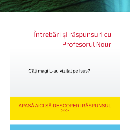
ifică-te
ide cont
Întrebări și răspunsuri cu
bă limba
Profesorul Nour
Câți magi L-au vizitat pe Isus?
APASĂ AICI SĂ DESCOPERI RĂSPUNSUL
>>>