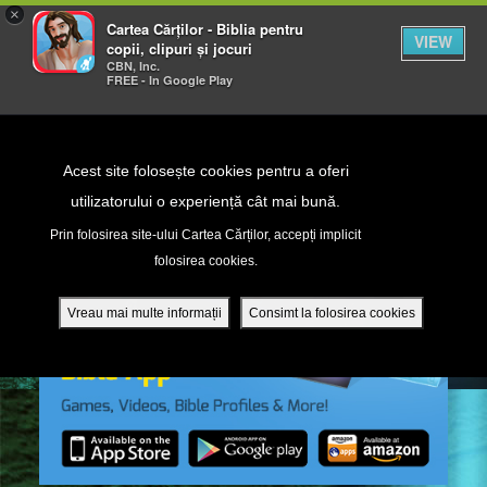
×
Cartea Cărților - Biblia pentru
VIEW
copii, clipuri și jocuri
CBN, Inc.
FREE - In Google Play
Return to Content
Acest site folosește cookies pentru a oferi
utilizatorului o experiență cât mai bună.
peră
Prin folosirea site-ului Cartea Cărților, accepți implicit
folosirea cookies.
ade
Vreau mai multe informații
Consimt la folosirea cookies
ri
ră DVD - Sezoane 1-4
ția mobilă