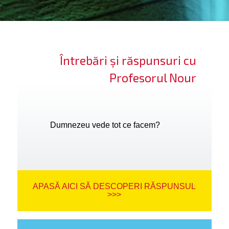
ifică-te
ide cont
Întrebări și răspunsuri cu
bă limba
Profesorul Nour
Dumnezeu vede tot ce facem?
APASĂ AICI SĂ DESCOPERI RĂSPUNSUL
>>>