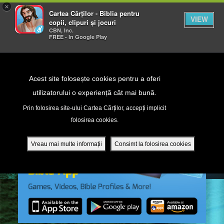
×
Cartea Cărților - Biblia pentru
VIEW
copii, clipuri și jocuri
CBN, Inc.
FREE - In Google Play
Return to Content
Acest site folosește cookies pentru a oferi
utilizatorului o experiență cât mai bună.
peră
Prin folosirea site-ului Cartea Cărților, accepți implicit
folosirea cookies.
ade
Vreau mai multe informații
Consimt la folosirea cookies
ri
ră DVD - Sezoane 1-4
ția mobilă