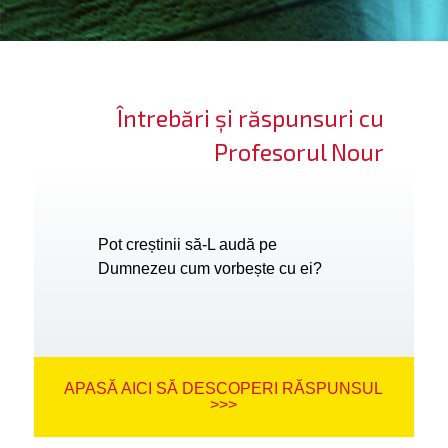
ifică-te
ide cont
Întrebări și răspunsuri cu
bă limba
Profesorul Nour
Pot creștinii să-L audă pe
Dumnezeu cum vorbește cu ei?
APASĂ AICI SĂ DESCOPERI RĂSPUNSUL
>>>