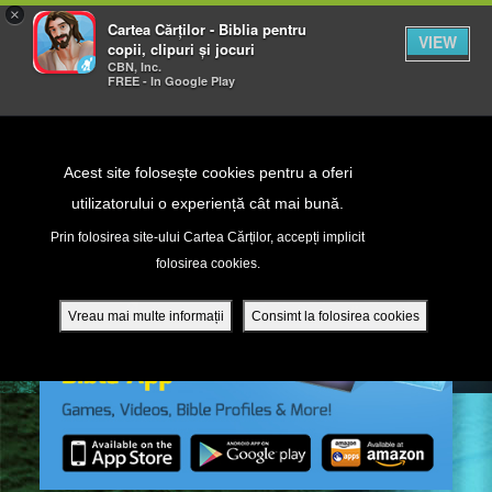
×
Cartea Cărților - Biblia pentru
VIEW
copii, clipuri și jocuri
CBN, Inc.
FREE - In Google Play
Return to Content
Acest site folosește cookies pentru a oferi
utilizatorului o experiență cât mai bună.
peră
Prin folosirea site-ului Cartea Cărților, accepți implicit
folosirea cookies.
ade
Vreau mai multe informații
Consimt la folosirea cookies
ri
ră DVD - Sezoane 1-4
ția mobilă