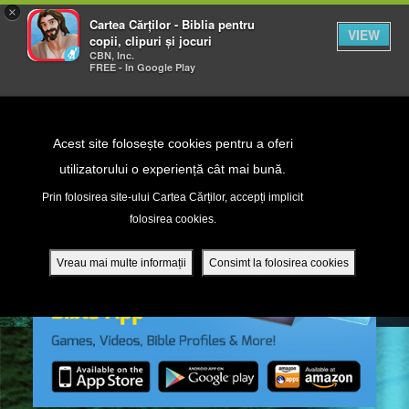
×
Cartea Cărților - Biblia pentru
VIEW
copii, clipuri și jocuri
CBN, Inc.
FREE - In Google Play
Return to Content
Acest site folosește cookies pentru a oferi
utilizatorului o experiență cât mai bună.
peră
Prin folosirea site-ului Cartea Cărților, accepți implicit
folosirea cookies.
ade
Vreau mai multe informații
Consimt la folosirea cookies
ri
ră DVD - Sezoane 1-4
ția mobilă