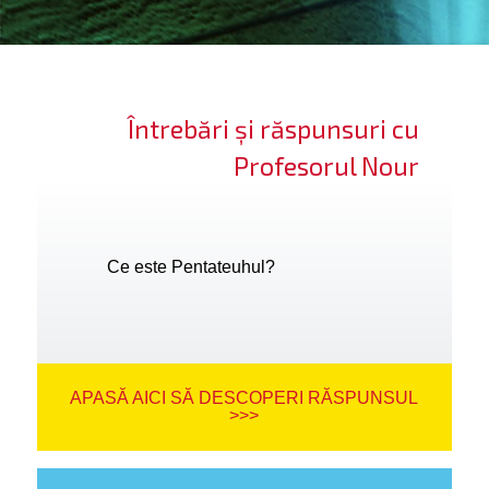
ifică-te
ide cont
Întrebări și răspunsuri cu
bă limba
Profesorul Nour
Ce este Pentateuhul?
APASĂ AICI SĂ DESCOPERI RĂSPUNSUL
>>>