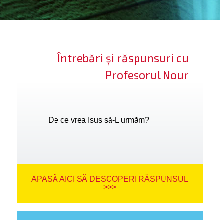
ifică-te
ide cont
Întrebări și răspunsuri cu
bă limba
Profesorul Nour
De ce vrea Isus să-L urmăm?
APASĂ AICI SĂ DESCOPERI RĂSPUNSUL
>>>