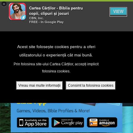
×
Cartea Cărților - Biblia pentru
VIEW
copii, clipuri și jocuri
CBN, Inc.
FREE - In Google Play
Return to Content
Acest site folosește cookies pentru a oferi
utilizatorului o experiență cât mai bună.
peră
Prin folosirea site-ului Cartea Cărților, accepți implicit
folosirea cookies.
ade
Vreau mai multe informații
Consimt la folosirea cookies
ri
ră DVD - Sezoane 1-4
ția mobilă