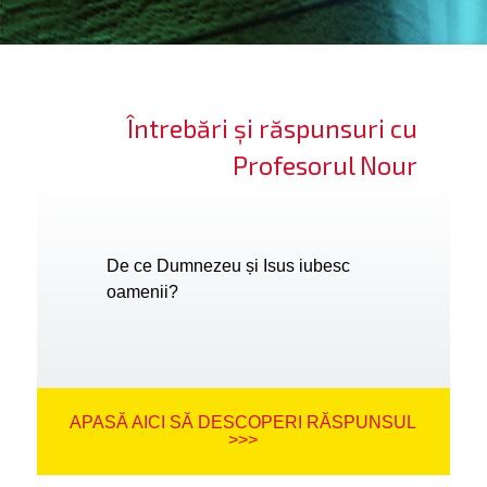
ifică-te
ide cont
Întrebări și răspunsuri cu
bă limba
Profesorul Nour
De ce Dumnezeu și Isus iubesc
oamenii?
APASĂ AICI SĂ DESCOPERI RĂSPUNSUL
>>>