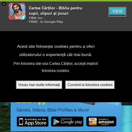
×
Cartea Cărților - Biblia pentru
VIEW
copii, clipuri și jocuri
CBN, Inc.
FREE - In Google Play
Return to Content
Acest site folosește cookies pentru a oferi
utilizatorului o experiență cât mai bună.
peră
Prin folosirea site-ului Cartea Cărților, accepți implicit
folosirea cookies.
ade
Vreau mai multe informații
Consimt la folosirea cookies
ri
ră DVD - Sezoane 1-4
ția mobilă