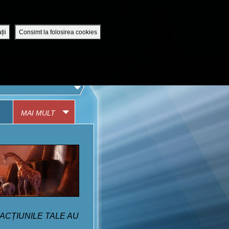
Romania / Romanian
UTENTIFICĂ-TE
DESCHIDE CONT
ții
Consimt la folosirea cookies
APLICAȚIA MOBILĂ