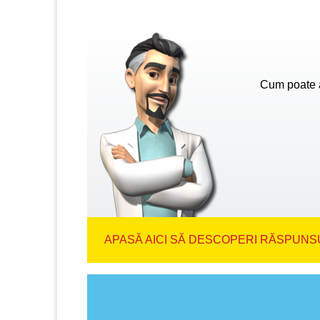
Cum poate a
APASĂ AICI SĂ DESCOPERI RĂSPUNSU