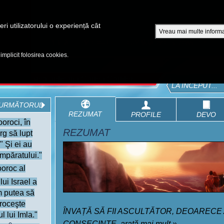
A
ri utilizatorului o experiență cât
Vreau mai multe informa
EPISOADE
BIBLIA
VIDEOURI
CUMPĂRĂ DVD - SEZOANE 1-4
 implicit folosirea cookies.