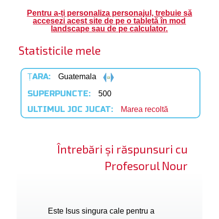
Pentru a-ți personaliza personajul, trebuie să
ifică-te
accesezi acest site de pe o tabletă în mod
landscape sau de pe calculator.
ide cont
Statisticile mele
bă limba
ȚARA:
Guatemala
SUPERPUNCTE:
500
ULTIMUL JOC JUCAT:
Marea recoltă
Întrebări și răspunsuri cu
Profesorul Nour
Este Isus singura cale pentru a