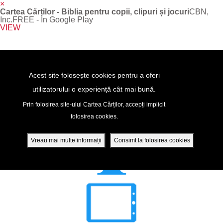
×
Cartea Cărților - Biblia pentru copii, clipuri și jocuri
CBN,
Inc.
FREE - In Google Play
VIEW
Return to Content
Acest site folosește cookies pentru a oferi
utilizatorului o experiență cât mai bună.
peră
Prin folosirea site-ului Cartea Cărților, accepți implicit
folosirea cookies.
ade
Vreau mai multe informații
Consimt la folosirea cookies
ri
ră DVD - Sezoane 1-4
ția mobilă