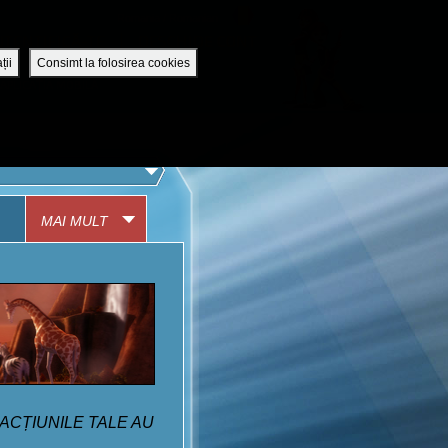
Romania / Romanian
UTENTIFICĂ-TE
DESCHIDE CONT
ții
Consimt la folosirea cookies
APLICAȚIA MOBILĂ