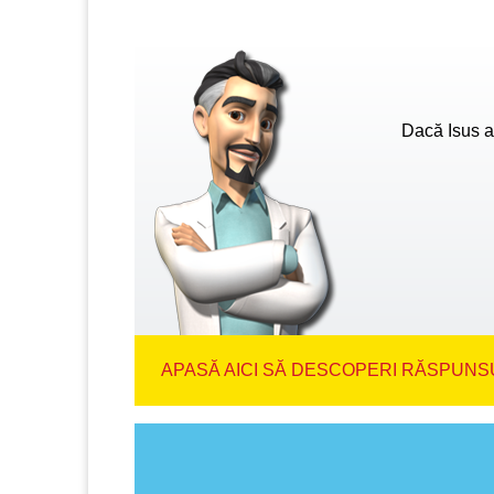
Dacă Isus a
APASĂ AICI SĂ DESCOPERI RĂSPUNSU