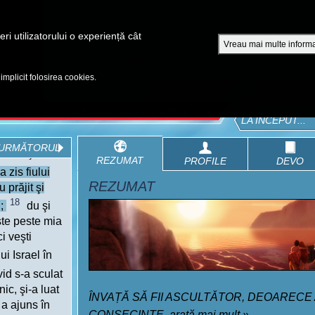
A
ri utilizatorului o experiență cât
Vreau mai multe informa
EPISOADE
BIBLIA
VIDEOURI
CUMPĂRĂ DVD - SEZOANE 1-4
 implicit folosirea cookies.