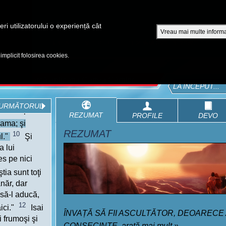
A
ri utilizatorului o experiență cât
Vreau mai multe informa
EPISOADE
BIBLIA
VIDEOURI
CUMPĂRĂ DVD - SEZOANE 1-4
 implicit folosirea cookies.