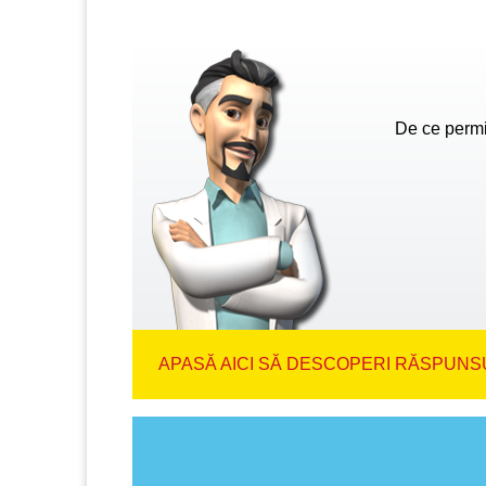
De ce permi
APASĂ AICI SĂ DESCOPERI RĂSPUNSU