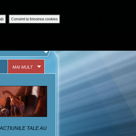
Romania / Romanian
UTENTIFICĂ-TE
DESCHIDE CONT
ții
Consimt la folosirea cookies
APLICAȚIA MOBILĂ