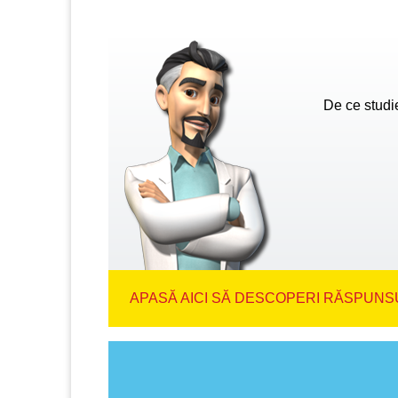
De ce studi
APASĂ AICI SĂ DESCOPERI RĂSPUNSU