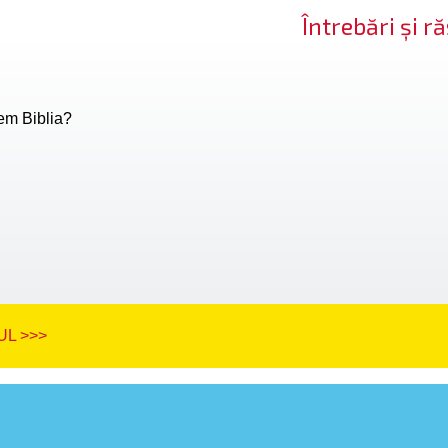
Întrebări și 
em Biblia?
L >>>