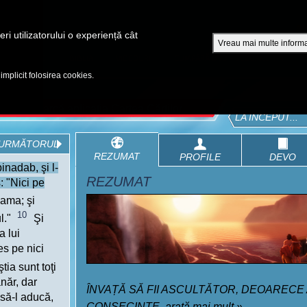
A
ri utilizatorului o experiență cât
Vreau mai multe informa
EPISOADE
BIBLIA
VIDEOURI
CUMPĂRĂ DVD - SEZOANE 1-4
 implicit folosirea cookies.