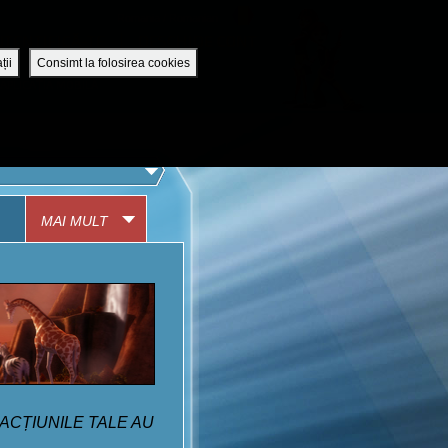
Romania / Romanian
UTENTIFICĂ-TE
DESCHIDE CONT
ții
Consimt la folosirea cookies
APLICAȚIA MOBILĂ