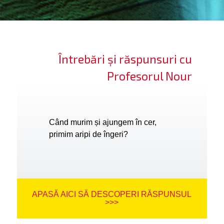
ifică-te
ide cont
Întrebări și răspunsuri cu
bă limba
Profesorul Nour
Când murim și ajungem în cer,
primim aripi de îngeri?
APASĂ AICI SĂ DESCOPERI RĂSPUNSUL
>>>