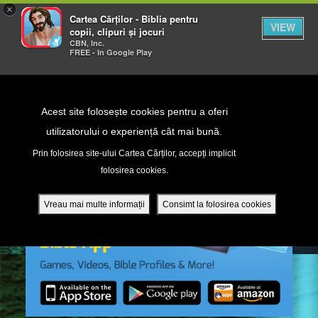
×
Cartea Cărților - Biblia pentru
VIEW
copii, clipuri și jocuri
CBN, Inc.
FREE - In Google Play
Return to Content
Acest site folosește cookies pentru a oferi
utilizatorului o experiență cât mai bună.
peră
Prin folosirea site-ului Cartea Cărților, accepți implicit
folosirea cookies.
ade
Vreau mai multe informații
Consimt la folosirea cookies
ri
ră DVD - Sezoane 1-4
ția mobilă