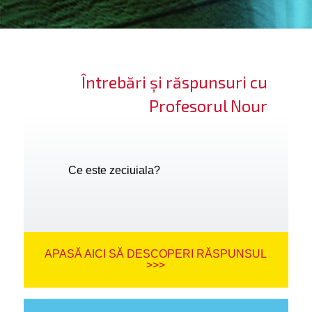
ifică-te
ide cont
Întrebări și răspunsuri cu
bă limba
Profesorul Nour
Ce este zeciuiala?
APASĂ AICI SĂ DESCOPERI RĂSPUNSUL
>>>