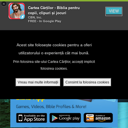
×
Cartea Cărților - Biblia pentru
VIEW
copii, clipuri și jocuri
CBN, Inc.
FREE - In Google Play
Return to Content
Acest site folosește cookies pentru a oferi
utilizatorului o experiență cât mai bună.
peră
Prin folosirea site-ului Cartea Cărților, accepți implicit
folosirea cookies.
ade
Vreau mai multe informații
Consimt la folosirea cookies
ri
ră DVD - Sezoane 1-4
ția mobilă