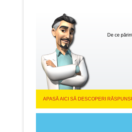
De ce părinț
APASĂ AICI SĂ DESCOPERI RĂSPUNSU