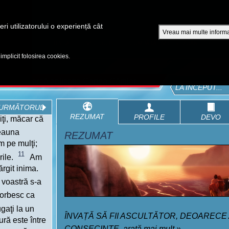
A
ri utilizatorului o experiență cât
Vreau mai multe informa
EPISOADE
BIBLIA
VIDEOURI
CUMPĂRĂ DVD - SEZOANE 1-4
 implicit folosirea cookies.