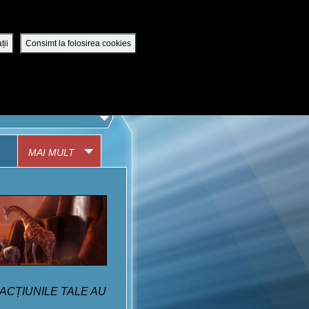
Romania / Romanian
UTENTIFICĂ-TE
DESCHIDE CONT
ții
Consimt la folosirea cookies
APLICAȚIA MOBILĂ