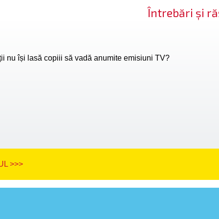
Întrebări și 
ii nu își lasă copiii să vadă anumite emisiuni TV?
L >>>