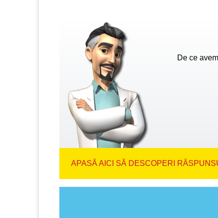
De ce avem 
APASĂ AICI SĂ DESCOPERI RĂSPUNSU