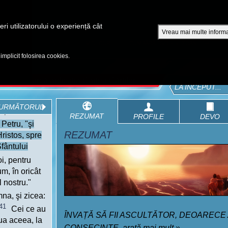
A
ri utilizatorului o experiență cât
Vreau mai multe informa
EPISOADE
BIBLIA
VIDEOURI
CUMPĂRĂ DVD - SEZOANE 1-4
 implicit folosirea cookies.