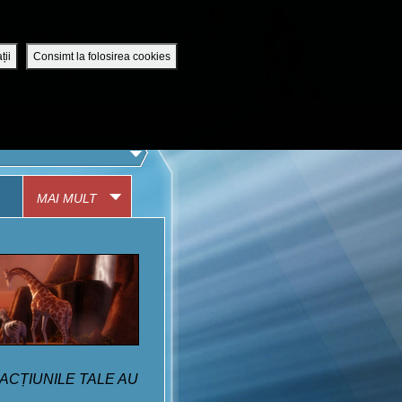
Romania / Romanian
UTENTIFICĂ-TE
DESCHIDE CONT
ții
Consimt la folosirea cookies
APLICAȚIA MOBILĂ