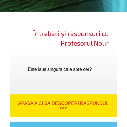
ifică-te
ide cont
Întrebări și răspunsuri cu
bă limba
Profesorul Nour
Este Isus singura cale spre cer?
APASĂ AICI SĂ DESCOPERI RĂSPUNSUL
>>>