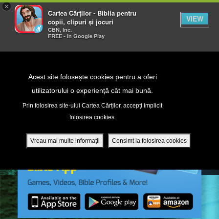
×
Cartea Cărților - Biblia pentru
VIEW
copii, clipuri și jocuri
CBN, Inc.
FREE - In Google Play
Return to Content
Acest site folosește cookies pentru a oferi
utilizatorului o experiență cât mai bună.
peră
Prin folosirea site-ului Cartea Cărților, accepți implicit
folosirea cookies.
ade
Vreau mai multe informații
Consimt la folosirea cookies
ri
ră DVD - Sezoane 1-4
ția mobilă