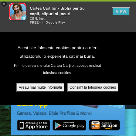
×
Cartea Cărților - Biblia pentru
VIEW
copii, clipuri și jocuri
CBN, Inc.
FREE - In Google Play
Return to Content
Acest site folosește cookies pentru a oferi
utilizatorului o experiență cât mai bună.
peră
Prin folosirea site-ului Cartea Cărților, accepți implicit
folosirea cookies.
ade
Vreau mai multe informații
Consimt la folosirea cookies
ri
ră DVD - Sezoane 1-4
ția mobilă