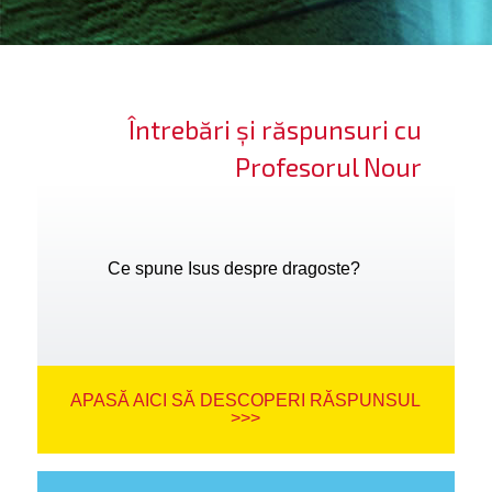
ifică-te
ide cont
Întrebări și răspunsuri cu
bă limba
Profesorul Nour
Ce spune Isus despre dragoste?
APASĂ AICI SĂ DESCOPERI RĂSPUNSUL
>>>