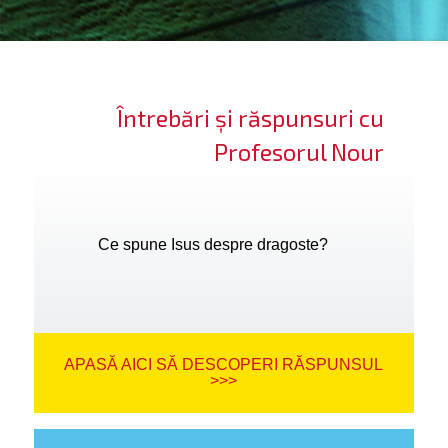
ifică-te
ide cont
Întrebări și răspunsuri cu
bă limba
Profesorul Nour
Ce spune Isus despre dragoste?
APASĂ AICI SĂ DESCOPERI RĂSPUNSUL
>>>