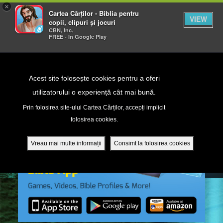
×
Cartea Cărților - Biblia pentru
VIEW
copii, clipuri și jocuri
CBN, Inc.
FREE - In Google Play
Return to Content
Acest site folosește cookies pentru a oferi
utilizatorului o experiență cât mai bună.
peră
Prin folosirea site-ului Cartea Cărților, accepți implicit
folosirea cookies.
ade
Vreau mai multe informații
Consimt la folosirea cookies
ri
ră DVD - Sezoane 1-4
ția mobilă