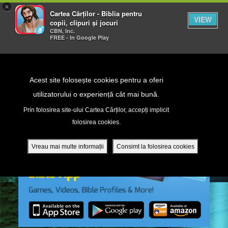
×
Cartea Cărților - Biblia pentru
VIEW
copii, clipuri și jocuri
CBN, Inc.
FREE - In Google Play
Return to Content
Acest site folosește cookies pentru a oferi
utilizatorului o experiență cât mai bună.
peră
Prin folosirea site-ului Cartea Cărților, accepți implicit
folosirea cookies.
ade
Vreau mai multe informații
Consimt la folosirea cookies
ri
ră DVD - Sezoane 1-4
ția mobilă