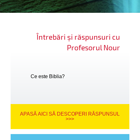
ifică-te
ide cont
Întrebări și răspunsuri cu
bă limba
Profesorul Nour
Ce este Biblia?
APASĂ AICI SĂ DESCOPERI RĂSPUNSUL
>>>