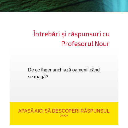
ifică-te
ide cont
Întrebări și răspunsuri cu
bă limba
Profesorul Nour
De ce îngenunchiază oamenii când
se roagă?
APASĂ AICI SĂ DESCOPERI RĂSPUNSUL
>>>