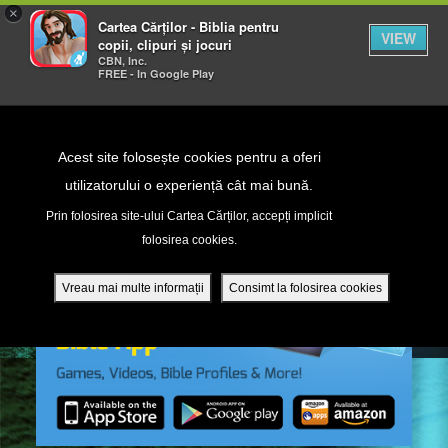
×
Cartea Cărților - Biblia pentru
VIEW
copii, clipuri și jocuri
CBN, Inc.
FREE - In Google Play
Return to Content
Acest site folosește cookies pentru a oferi
utilizatorului o experiență cât mai bună.
peră
Prin folosirea site-ului Cartea Cărților, accepți implicit
folosirea cookies.
ade
Vreau mai multe informații
Consimt la folosirea cookies
ri
ră DVD - Sezoane 1-4
ția mobilă