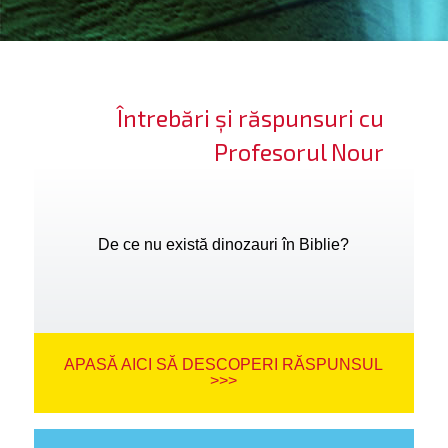
ifică-te
ide cont
Întrebări și răspunsuri cu
bă limba
Profesorul Nour
De ce nu există dinozauri în Biblie?
APASĂ AICI SĂ DESCOPERI RĂSPUNSUL
>>>