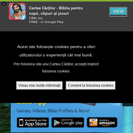
×
Cartea Cărților - Biblia pentru
VIEW
copii, clipuri și jocuri
CBN, Inc.
FREE - In Google Play
Return to Content
Acest site folosește cookies pentru a oferi
utilizatorului o experiență cât mai bună.
peră
Prin folosirea site-ului Cartea Cărților, accepți implicit
folosirea cookies.
ade
Vreau mai multe informații
Consimt la folosirea cookies
ri
ră DVD - Sezoane 1-4
ția mobilă