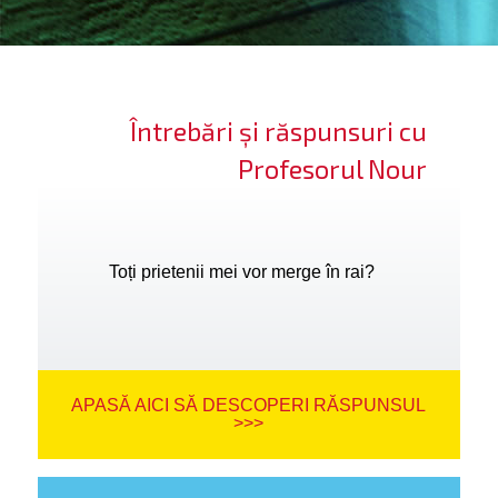
ifică-te
ide cont
Întrebări și răspunsuri cu
bă limba
Profesorul Nour
Toți prietenii mei vor merge în rai?
APASĂ AICI SĂ DESCOPERI RĂSPUNSUL
>>>