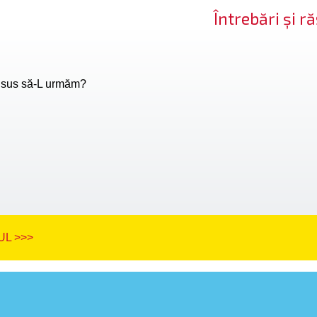
Întrebări și 
Isus să-L urmăm?
L >>>