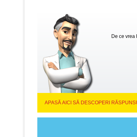
De ce vrea 
APASĂ AICI SĂ DESCOPERI RĂSPUNSU