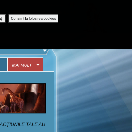
Romania / Romanian
UTENTIFICĂ-TE
DESCHIDE CONT
ții
Consimt la folosirea cookies
APLICAȚIA MOBILĂ