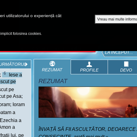
A
ri utilizatorului o experiență cât
Vreau mai multe informa
EPISOADE
BIBLIA
VIDEOURI
CUMPĂRĂ DVD - SEZOANE 1-4
 implicit folosirea cookies.