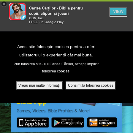
×
Cartea Cărților - Biblia pentru
VIEW
copii, clipuri și jocuri
CBN, Inc.
FREE - In Google Play
Return to Content
Acest site folosește cookies pentru a oferi
utilizatorului o experiență cât mai bună.
peră
Prin folosirea site-ului Cartea Cărților, accepți implicit
folosirea cookies.
ade
Vreau mai multe informații
Consimt la folosirea cookies
ri
ră DVD - Sezoane 1-4
ția mobilă