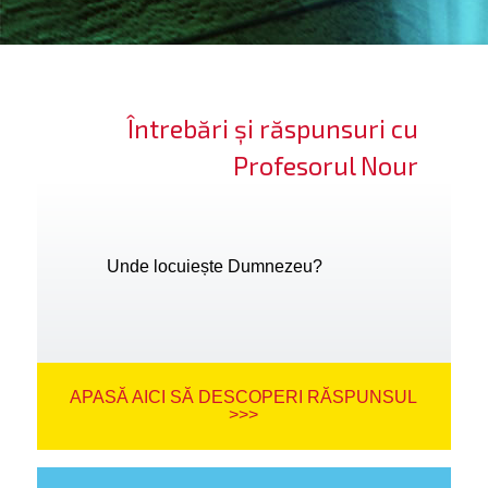
ifică-te
ide cont
Întrebări și răspunsuri cu
bă limba
Profesorul Nour
Unde locuiește Dumnezeu?
APASĂ AICI SĂ DESCOPERI RĂSPUNSUL
>>>